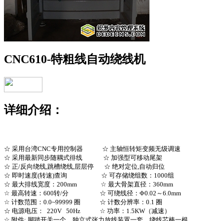
CNC610-特粗线自动绕线机
详细介绍：
☆ 采用台湾CNC专用控制器 ☆ 主轴恒转矩变频无级调速
☆ 采用最新同步随耦式徘线 ☆ 加强型可移动尾架
☆ 正/反向绕线,跳槽绕线,层层停 ☆ 绝对定位,自动归位
☆ 即时速度(转速)查询 ☆ 可存储绕组数：1000组
☆ 最大排线宽度：200mm ☆ 最大骨架直径：360mm
☆ 最高转速：600转/分 ☆ 可绕线径：Φ0.02～6.0mm
☆ 计数范围：0.0~99999 圈 ☆ 计数分辨率：0.1 圈
☆ 电源电压： 220V 50Hz ☆ 功率：1.5KW（减速）
☆ 附件: 脚踏开关一个、独立式张力放线装置一套、绕线芯棒一根