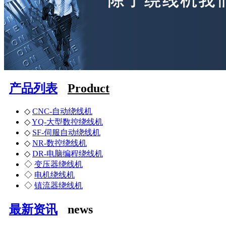
产品列表
Product
◇
CNC-自动绕线机
◇
YQ-大型数控绕线机
◇
SF-伺服自动绕线机
◇
NR-数控绕线机
◇
DR-电脑编程绕线机
◇
变压器绕线机
◇
电机绕线机
◇
镇流器绕线机
最新资讯
news